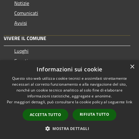
Notizie
Comunicati
Avvisi
VIVERE IL COMUNE
Luoghi
Eventi
×
Informazioni sui cookie
CONTATTI
Questo sito web utilizza cookie tecnici e assimilati strettamente
necessari al corretto funzionamento e alla navigazione del sito,
nonché un cookie tecnico analitico al solo fine di elaborare
Corso Martiri della Libertà, 33 - 10073 Cirié (TO)
informazioni statistiche, aggregate e anonime.
Telefono: 0119218111
Per maggiori dettagli, può consultare la cookie policy al seguente
link
Codice Fiscale: 83000390019
RIFIUTA TUTTO
ACCETTA TUTTO
Partita IVA: 02084870019
PEC: protocollo@comune.cirie.to.legalmail.it
MOSTRA DETTAGLI
Email Ufficio Protocollo