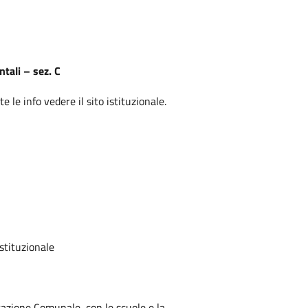
tali – sez. C
 le info vedere il sito istituzionale.
istituzionale
azione Comunale, con le scuole e la