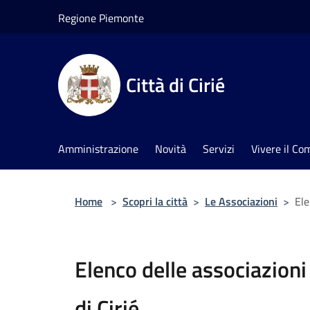
Salta al contenuto principale
Regione Piemonte
Città di Cirié
Amministrazione
Novità
Servizi
Vivere il C
Home
>
Scopri la città
>
Le Associazioni
>
Ele
Elenco delle associazioni 
di Cirié