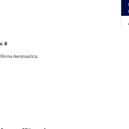
ez. B
ll’Arma Aeronautica.