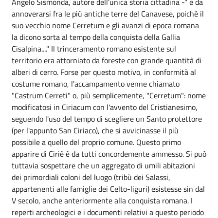
Angelo Sismonda, autore dell'unica storia cittadina -" è da
annoverarsi fra le più antiche terre del Canavese, poichè il
suo vecchio nome Cerretum e gli avanzi di epoca romana
la dicono sorta al tempo della conquista della Gallia
Cisalpina...." Il trinceramento romano esistente sul
territorio era attorniato da foreste con grande quantità di
alberi di cerro. Forse per questo motivo, in conformità al
costume romano, l'accampamento venne chiamato
"Castrum Cerreti" o, più semplicemente, "Cerretum": nome
modificatosi in Ciriacum con l'avvento del Cristianesimo,
seguendo l'uso del tempo di scegliere un Santo protettore
(per l'appunto San Ciriaco), che si avvicinasse il più
possibile a quello del proprio comune. Questo primo
apparire di Ciriè è da tutti concordemente ammesso. Si può
tuttavia sospettare che un aggregato di umili abitazioni
dei primordiali coloni del luogo (tribù dei Salassi,
appartenenti alle famiglie dei Celto-liguri) esistesse sin dal
V secolo, anche anteriormente alla conquista romana. I
reperti archeologici e i documenti relativi a questo periodo