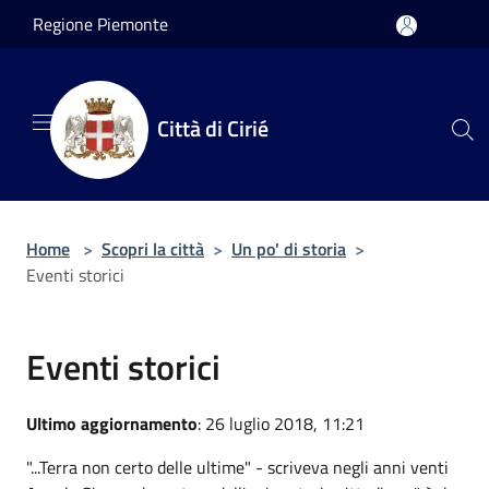
Salta al contenuto principale
Regione Piemonte
Città di Cirié
Home
>
Scopri la città
>
Un po' di storia
>
Eventi storici
Eventi storici
Ultimo aggiornamento
: 26 luglio 2018, 11:21
"...Terra non certo delle ultime" - scriveva negli anni venti