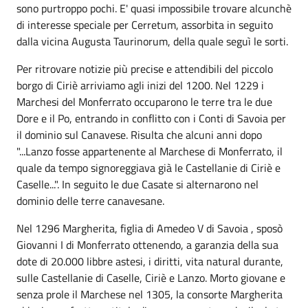
sono purtroppo pochi. E' quasi impossibile trovare alcunchè
di interesse speciale per Cerretum, assorbita in seguito
dalla vicina Augusta Taurinorum, della quale seguì le sorti.
Per ritrovare notizie più precise e attendibili del piccolo
borgo di Ciriè arriviamo agli inizi del 1200. Nel 1229 i
Marchesi del Monferrato occuparono le terre tra le due
Dore e il Po, entrando in conflitto con i Conti di Savoia per
il dominio sul Canavese. Risulta che alcuni anni dopo
"...Lanzo fosse appartenente al Marchese di Monferrato, il
quale da tempo signoreggiava già le Castellanie di Ciriè e
Caselle...". In seguito le due Casate si alternarono nel
dominio delle terre canavesane.
Nel 1296 Margherita, figlia di Amedeo V di Savoia , sposò
Giovanni I di Monferrato ottenendo, a garanzia della sua
dote di 20.000 libbre astesi, i diritti, vita natural durante,
sulle Castellanie di Caselle, Ciriè e Lanzo. Morto giovane e
senza prole il Marchese nel 1305, la consorte Margherita