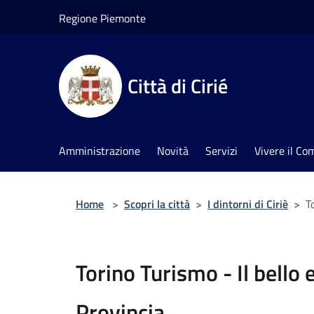
Salta al contenuto principale
Regione Piemonte
Città di Cirié
Amministrazione
Novità
Servizi
Vivere il C
Home
>
Scopri la città
>
I dintorni di Ciriè
>
T
Torino Turismo - Il bello 
Provincia