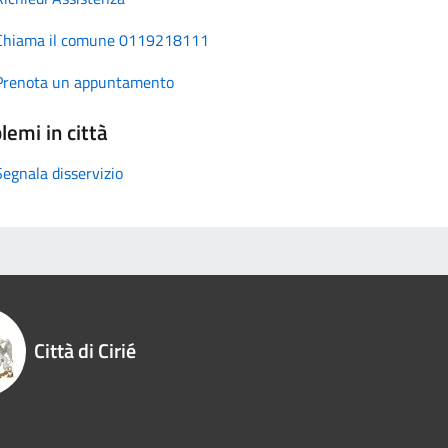
Chiama il comune 0119218111
Prenota un appuntamento
lemi in città
Segnala disservizio
Città di Cirié