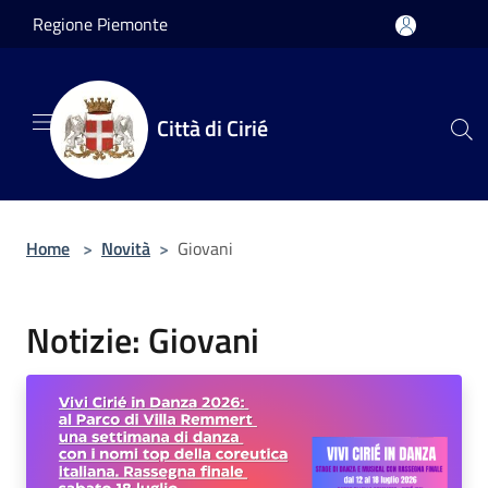
Salta al contenuto principale
Regione Piemonte
Città di Cirié
Home
>
Novità
>
Giovani
Notizie: Giovani