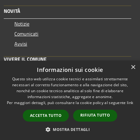
NOVITÀ
Notizie
Comunicati
Avvisi
VIVERE IL COMUNE
×
Informazioni sui cookie
Luoghi
Questo sito web utilizza cookie tecnici e assimilati strettamente
Eventi
necessari al corretto funzionamento e alla navigazione del sito,
nonché un cookie tecnico analitico al solo fine di elaborare
informazioni statistiche, aggregate e anonime.
CONTATTI
Per maggiori dettagli, può consultare la cookie policy al seguente
link
Corso Martiri della Libertà, 33 - 10073 Cirié (TO)
RIFIUTA TUTTO
ACCETTA TUTTO
Telefono: 0119218111
MOSTRA DETTAGLI
Codice Fiscale: 83000390019
Partita IVA: 02084870019