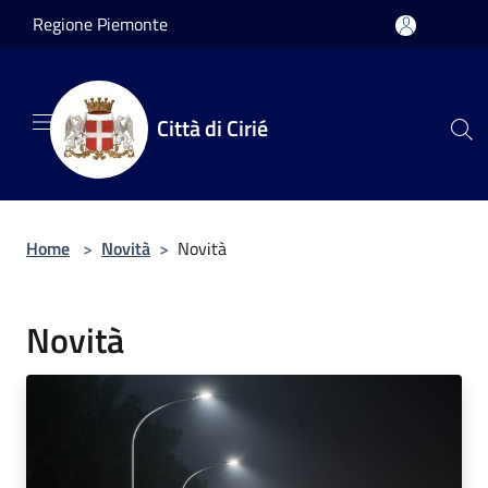
Salta al contenuto principale
Regione Piemonte
Città di Cirié
Home
>
Novità
>
Novità
Novità