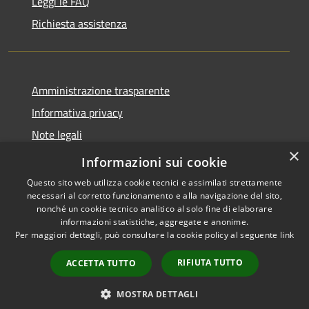
Leggi le FAQ
Richiesta assistenza
Amministrazione trasparente
Informativa privacy
Note legali
×
Dichiarazione di accessibilità
Informazioni sui cookie
Questo sito web utilizza cookie tecnici e assimilati strettamente
necessari al corretto funzionamento e alla navigazione del sito,
nonché un cookie tecnico analitico al solo fine di elaborare
informazioni statistiche, aggregate e anonime.
RSS
Copyright © 2026 • Città di
Per maggiori dettagli, può consultare la cookie policy al seguente
link
Accessibilità
Cirié • Powered by
Privacy
Municipium
Accesso
•
RIFIUTA TUTTO
ACCETTA TUTTO
Cookie
redazione
Mappa del sito
MOSTRA DETTAGLI