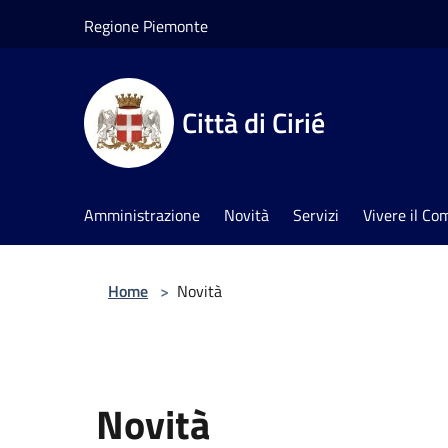
Salta al contenuto principale
Regione Piemonte
Città di Cirié
Amministrazione
Novità
Servizi
Vivere il C
Home
>
Novità
Novità