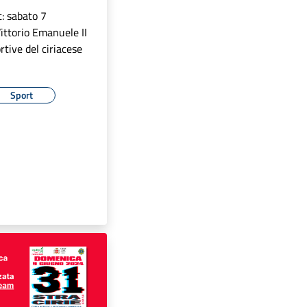
t: sabato 7
ittorio Emanuele II
rtive del ciriacese
Sport