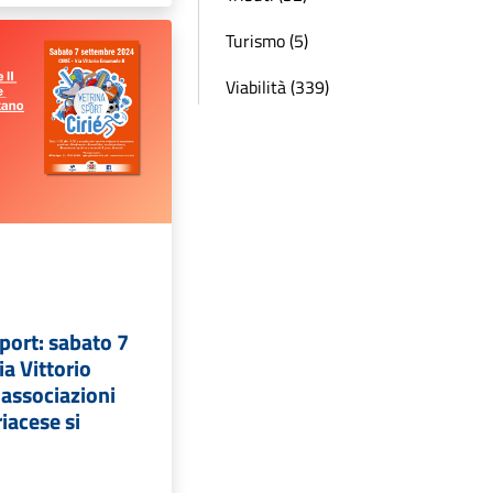
Turismo (5)
Viabilità (339)
Sport: sabato 7
ia Vittorio
 associazioni
riacese si