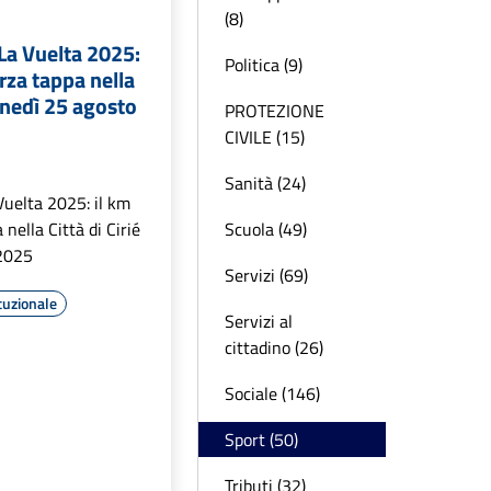
(8)
 La Vuelta 2025:
Politica (9)
erza tappa nella
lunedì 25 agosto
PROTEZIONE
CIVILE (15)
Sanità (24)
 Vuelta 2025: il km
 nella Città di Cirié
Scuola (49)
 2025
Servizi (69)
tuzionale
Servizi al
cittadino (26)
Sociale (146)
Sport (50)
Tributi (32)