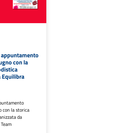
: appuntamento
ugno con la
odistica
 Equilibra
m
ppuntamento
 con la storica
anizzata da
g Team