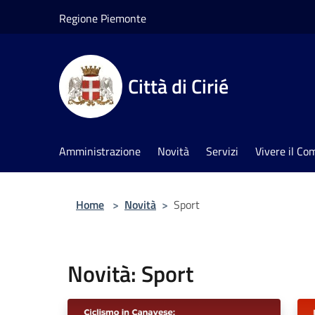
Salta al contenuto principale
Regione Piemonte
Città di Cirié
Amministrazione
Novità
Servizi
Vivere il C
Home
>
Novità
>
Sport
Novità: Sport