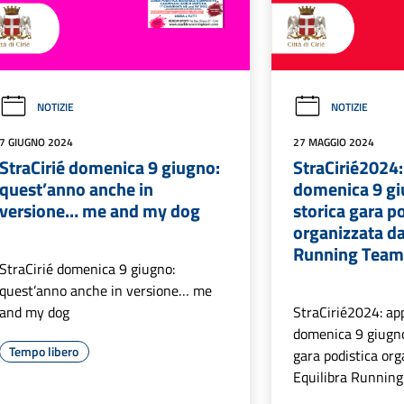
NOTIZIE
NOTIZIE
7 GIUGNO 2024
27 MAGGIO 2024
StraCirié domenica 9 giugno:
StraCirié2024
quest’anno anche in
domenica 9 gi
versione… me and my dog
storica gara p
organizzata da
Running Tea
StraCirié domenica 9 giugno:
quest’anno anche in versione… me
and my dog
StraCirié2024: a
domenica 9 giugno
Tempo libero
gara podistica org
Equilibra Runnin