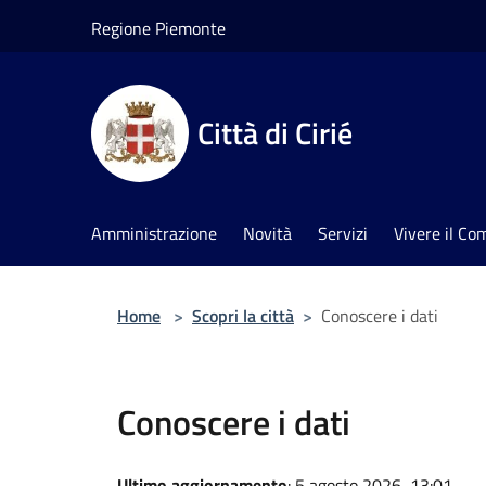
Salta al contenuto principale
Regione Piemonte
Città di Cirié
Amministrazione
Novità
Servizi
Vivere il C
Home
>
Scopri la città
>
Conoscere i dati
Conoscere i dati
Ultimo aggiornamento
: 5 agosto 2026, 13:01