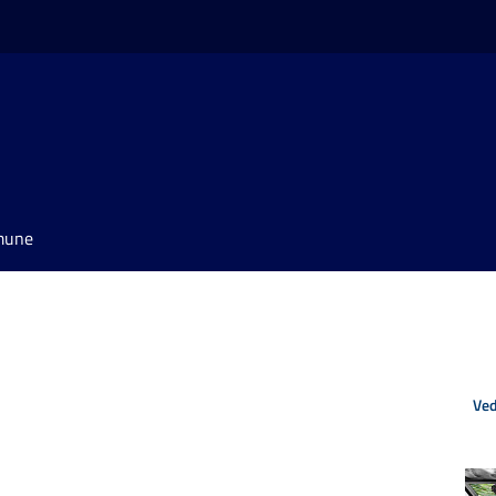
omune
Ved